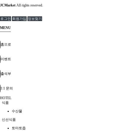
JCMarket
All rights reserved.
로그인
회원가입
정보찾기
MENU
홈으로
이벤트
출석부
1:1 문의
HOTEL
식품
수산물
신선식품
토마토즙