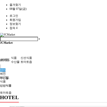
즐겨찾기
08월 07일(금)
로그인
회원가입
정보찾기
접속 4
JCMarket
식품
신선식품
HOTEL
HOTEL
수산물
토마토즙
BBS
식품
메인
HOTEL
수산물
식품
신선식품
신선식품
토마토즙
HOTEL