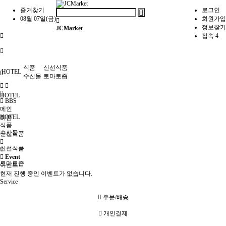
즐겨찾기
로그인
08월 07일(금)
회원가입
정보찾기
JCMarket
접속 4
식품
신선식품
HOTEL
수산물
토마토즙
HOTEL
BBS
메인
HOTEL
식품
식품
수산물
신선식품
신선식품
Event
토마토즙
이벤트
현재 진행 중인 이벤트가 없습니다.
Service
주문/배송
개인결제