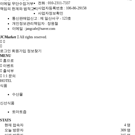
전화 :
010-2311-7337
이메일 무단수집거부
사업자등록번호 :
106-86-29158
책임의 한계와 법적고지
사업자정보확인
통신판매업신고 :
제 일산서구 - 123호
개인정보관리책임자 : 장원철
이메일 :
jangcafe@naver.com
JCMarket
All rights reserved.
로그인
회원가입
정보찾기
MENU
홈으로
이벤트
출석부
1:1 문의
HOTEL
식품
수산물
신선식품
토마토즙
STATS
현재 접속자
4 명
오늘 방문자
309 명