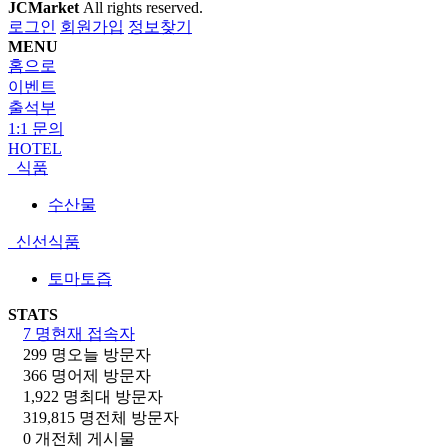
JCMarket
All rights reserved.
로그인
회원가입
정보찾기
MENU
홈으로
이벤트
출석부
1:1 문의
HOTEL
식품
수산물
신선식품
토마토즙
STATS
7 명
현재 접속자
299 명
오늘 방문자
366 명
어제 방문자
1,922 명
최대 방문자
319,815 명
전체 방문자
0 개
전체 게시물