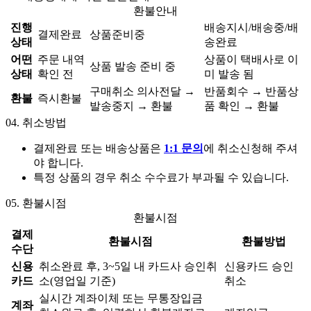
환불안내
진행
배송지시/배송중/배
결제완료
상품준비중
상태
송완료
어떤
주문 내역
상품이 택배사로 이
상품 발송 준비 중
상태
확인 전
미 발송 됨
구매취소 의사전달 →
반품회수 → 반품상
환불
즉시환불
발송중지 → 환불
품 확인 → 환불
04.
취소방법
결제완료 또는 배송상품은
1:1 문의
에 취소신청해 주셔
야 합니다.
특정 상품의 경우 취소 수수료가 부과될 수 있습니다.
05.
환불시점
환불시점
결제
환불시점
환불방법
수단
신용
취소완료 후, 3~5일 내 카드사 승인취
신용카드 승인
카드
소(영업일 기준)
취소
실시간 계좌이체 또는 무통장입금
계좌