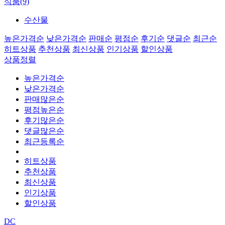
식품(9)
수산물
높은가격순
낮은가격순
판매순
평점순
후기순
댓글순
최근순
히트상품
추천상품
최신상품
인기상품
할인상품
상품정렬
높은가격순
낮은가격순
판매많은순
평점높은순
후기많은순
댓글많은순
최근등록순
히트상품
추천상품
최신상품
인기상품
할인상품
DC