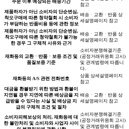
주문 이후 예상되는 배송기간
참고
제품하자가 아닌 소비자의 단순변심,
배송ㆍ교환ㆍ반품 상
착오구매에 따른 청약철회 시 소비자
세설명페이지 참고
가 부담하는 반품비용 등에 관한 정보
제품하자가 아닌 소비자의 단순변심,
배송ㆍ교환ㆍ반품 상
착오구매에 따른 청약철회가 불가능
세설명페이지 참고
한 경우 그 구체적 사유와 근거
소비자분쟁해결기준
재화등의 교환ㆍ반품ㆍ보증 조건 및
(공정거래위원회 고시)
품질보증 기준
및 관계법령에 따릅니
다.
상품 상세설명페이지
재화등의 A/S 관련 전화번호
참고
대금을 환불받기 위한 방법과 환불이
지연될 경우 지연에 따른 배상금을 지
배송ㆍ교환ㆍ반품 상
급받을 수 있다는 사실 및 배상금 지
세설명페이지 참고
급의 구체적 조건 및 절차
소비자분쟁해결기준
소비자피해보상의 처리, 재화등에 대
(공정거래위원회 고시)
한 불만처리 및 소비자와 사업자 사이
및 관계법령에 따릅니