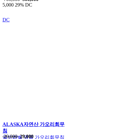
5,000
29% DC
DC
ALASKA자연산 가오리회무
침
29,000
29,000
골드라벨 명품 가오리회무침