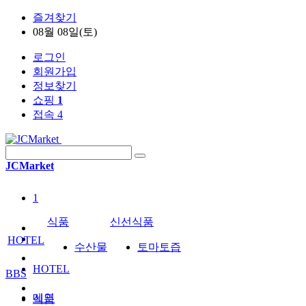
즐겨찾기
08월 08일(토)
로그인
회원가입
정보찾기
쇼핑
1
접속 4
JCMarket
1
식품
신선식품
HOTEL
수산물
토마토즙
HOTEL
BBS
메인
식품