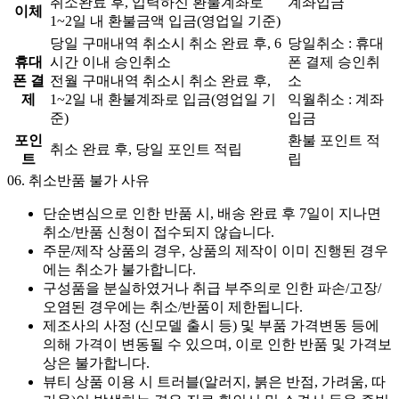
취소완료 후, 입력하신 환불계좌로
계좌입금
이체
1~2일 내 환불금액 입금(영업일 기준)
당일 구매내역 취소시 취소 완료 후, 6
당일취소 : 휴대
휴대
시간 이내 승인취소
폰 결제 승인취
폰 결
전월 구매내역 취소시 취소 완료 후,
소
제
1~2일 내 환불계좌로 입금(영업일 기
익월취소 : 계좌
준)
입금
포인
환불 포인트 적
취소 완료 후, 당일 포인트 적립
트
립
06.
취소반품 불가 사유
단순변심으로 인한 반품 시, 배송 완료 후 7일이 지나면
취소/반품 신청이 접수되지 않습니다.
주문/제작 상품의 경우, 상품의 제작이 이미 진행된 경우
에는 취소가 불가합니다.
구성품을 분실하였거나 취급 부주의로 인한 파손/고장/
오염된 경우에는 취소/반품이 제한됩니다.
제조사의 사정 (신모델 출시 등) 및 부품 가격변동 등에
의해 가격이 변동될 수 있으며, 이로 인한 반품 및 가격보
상은 불가합니다.
뷰티 상품 이용 시 트러블(알러지, 붉은 반점, 가려움, 따