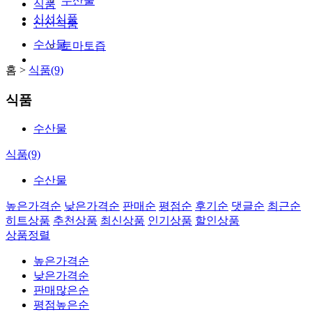
수산물
식품
신선식품
신선식품
수산물
토마토즙
홈 >
식품(9)
식품
수산물
식품(9)
수산물
높은가격순
낮은가격순
판매순
평점순
후기순
댓글순
최근순
히트상품
추천상품
최신상품
인기상품
할인상품
상품정렬
높은가격순
낮은가격순
판매많은순
평점높은순