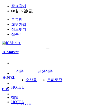
즐겨찾기
08월 07일(금)
로그인
회원가입
정보찾기
접속 4
JCMarket
식품
신선식품
HOTEL
수산물
토마토즙
HOTEL
BBS
메인
식품
HOTEL