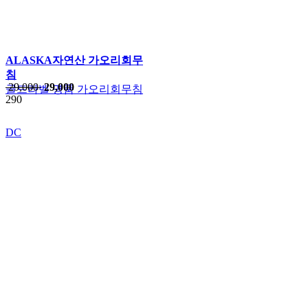
ALASKA자연산 가오리회무
침
29,000
29,000
골드라벨 명품 가오리회무침
290
DC