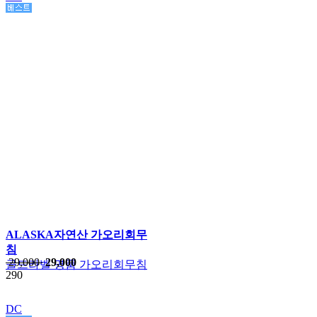
ALASKA자연산 가오리회무
침
29,000
29,000
골드라벨 명품 가오리회무침
290
DC