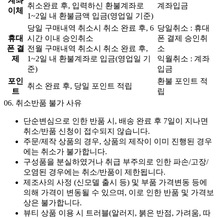
계좌
취소완료 후, 입력하신 환불계좌로
계좌입금
이체
1~2일 내 환불금액 입금(영업일 기준)
당일 구매내역 취소시 취소 완료 후, 6
당일취소 : 휴대
휴대
시간 이내 승인취소
폰 결제 승인취
폰 결
전월 구매내역 취소시 취소 완료 후,
소
제
1~2일 내 환불계좌로 입금(영업일 기
익월취소 : 계좌
준)
입금
포인
환불 포인트 적
취소 완료 후, 당일 포인트 적립
트
립
06.
취소반품 불가 사유
단순변심으로 인한 반품 시, 배송 완료 후 7일이 지나면
취소/반품 신청이 접수되지 않습니다.
주문/제작 상품의 경우, 상품의 제작이 이미 진행된 경우
에는 취소가 불가합니다.
구성품을 분실하였거나 취급 부주의로 인한 파손/고장/
오염된 경우에는 취소/반품이 제한됩니다.
제조사의 사정 (신모델 출시 등) 및 부품 가격변동 등에
의해 가격이 변동될 수 있으며, 이로 인한 반품 및 가격보
상은 불가합니다.
뷰티 상품 이용 시 트러블(알러지, 붉은 반점, 가려움, 따