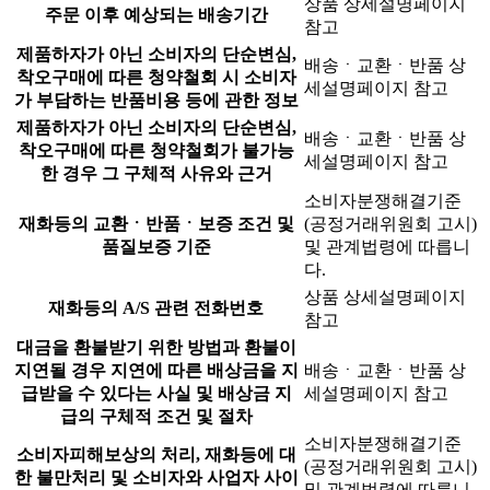
상품 상세설명페이지
주문 이후 예상되는 배송기간
참고
제품하자가 아닌 소비자의 단순변심,
배송ㆍ교환ㆍ반품 상
착오구매에 따른 청약철회 시 소비자
세설명페이지 참고
가 부담하는 반품비용 등에 관한 정보
제품하자가 아닌 소비자의 단순변심,
배송ㆍ교환ㆍ반품 상
착오구매에 따른 청약철회가 불가능
세설명페이지 참고
한 경우 그 구체적 사유와 근거
소비자분쟁해결기준
재화등의 교환ㆍ반품ㆍ보증 조건 및
(공정거래위원회 고시)
품질보증 기준
및 관계법령에 따릅니
다.
상품 상세설명페이지
재화등의 A/S 관련 전화번호
참고
대금을 환불받기 위한 방법과 환불이
지연될 경우 지연에 따른 배상금을 지
배송ㆍ교환ㆍ반품 상
급받을 수 있다는 사실 및 배상금 지
세설명페이지 참고
급의 구체적 조건 및 절차
소비자분쟁해결기준
소비자피해보상의 처리, 재화등에 대
(공정거래위원회 고시)
한 불만처리 및 소비자와 사업자 사이
및 관계법령에 따릅니