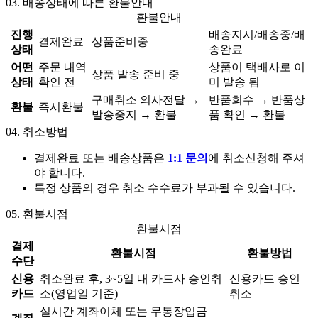
03.
배송상태에 따른 환불안내
환불안내
진행
배송지시/배송중/배
결제완료
상품준비중
상태
송완료
어떤
주문 내역
상품이 택배사로 이
상품 발송 준비 중
상태
확인 전
미 발송 됨
구매취소 의사전달 →
반품회수 → 반품상
환불
즉시환불
발송중지 → 환불
품 확인 → 환불
04.
취소방법
결제완료 또는 배송상품은
1:1 문의
에 취소신청해 주셔
야 합니다.
특정 상품의 경우 취소 수수료가 부과될 수 있습니다.
05.
환불시점
환불시점
결제
환불시점
환불방법
수단
신용
취소완료 후, 3~5일 내 카드사 승인취
신용카드 승인
카드
소(영업일 기준)
취소
실시간 계좌이체 또는 무통장입금