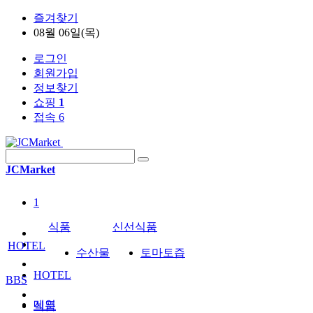
즐겨찾기
08월 06일(목)
로그인
회원가입
정보찾기
쇼핑
1
접속 6
JCMarket
1
식품
신선식품
HOTEL
수산물
토마토즙
HOTEL
BBS
메인
식품