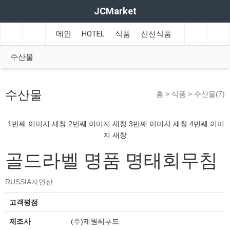
JCMarket
메인
HOTEL
식품
신선식품
BBS
1
수산물
수산물
홈 >
식품
>
수산물(7)
1번째 이미지 새창
2번째 이미지 새창
3번째 이미지 새창
4번째 이미
지 새창
골드라벨 명품 명태회무침
RUSSIA자연산
고객평점
제조사
(주)제원씨푸드