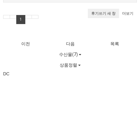
후기쓰기
새 창
더보기
1
이전
다음
목록
수산물(7)
상품정렬
DC