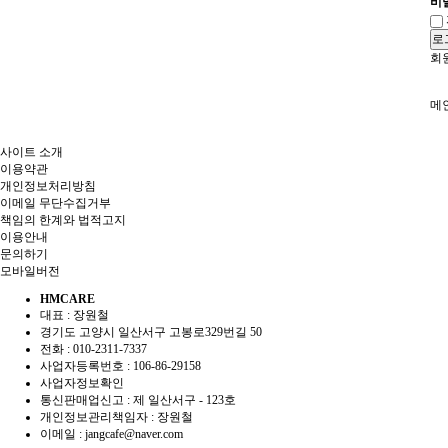
비
로
회
메
사이트 소개
이용약관
개인정보처리방침
이메일 무단수집거부
책임의 한계와 법적고지
이용안내
문의하기
모바일버전
HMCARE
대표 : 장원철
경기도 고양시 일산서구 고봉로329번길 50
전화 :
010-2311-7337
사업자등록번호 :
106-86-29158
사업자정보확인
통신판매업신고 :
제 일산서구 - 123호
개인정보관리책임자 : 장원철
이메일 :
jangcafe@naver.com