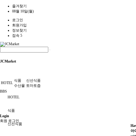
즐겨찾기
08월 10일(월)
로그인
회원가입
정보찾기
접속 5
JCMarket
식품
신선식품
HOTEL
수산물
토마토즙
BBS
HOTEL
식품
Login
회원 로그인
신선식품
Hav
아