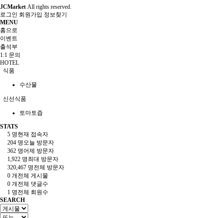
JCMarket
All rights reserved.
로그인
회원가입
정보찾기
MENU
홈으로
이벤트
출석부
1:1 문의
HOTEL
식품
수산물
신선식품
토마토즙
STATS
5 명
현재 접속자
204 명
오늘 방문자
362 명
어제 방문자
1,922 명
최대 방문자
320,467 명
전체 방문자
0 개
전체 게시물
0 개
전체 댓글수
1 명
전체 회원수
SEARCH